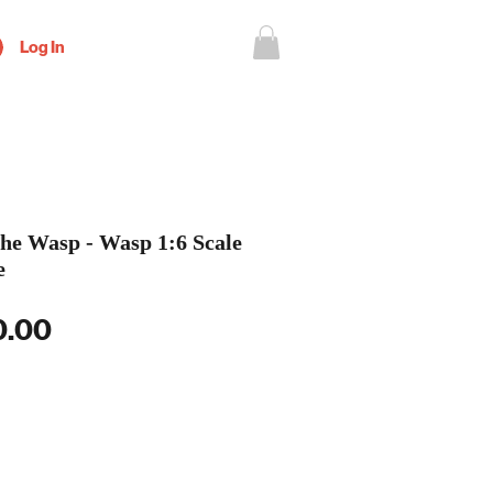
Log In
e Wasp - Wasp 1:6 Scale
e
Price
0.00