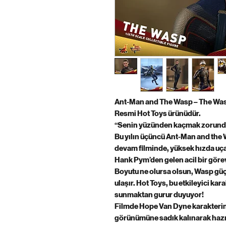
Ant-Man and The Wasp – The Wasp
Resmi Hot Toys ürünüdür.
“Senin yüzünden kaçmak zorunda 
Bu yılın üçüncü Ant-Man and the 
devam filminde, yüksek hızda uçab
Hank Pym’den gelen acil bir görev 
Boyutu ne olursa olsun, Wasp güç
ulaşır. Hot Toys, bu etkileyici kar
sunmaktan gurur duyuyor!
Filmde Hope Van Dyne karakterini
görünümüne sadık kalınarak hazırl