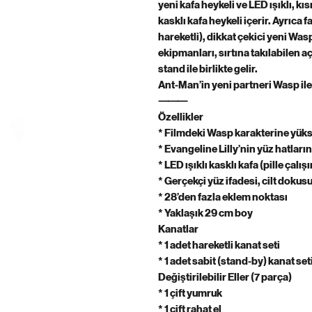
yeni kafa heykeli ve LED ışıklı, 
kasklı kafa heykeli içerir. Ayrıca fa
hareketli), dikkat çekici yeni Wa
HERO COFFEE
ekipmanları, sırtına takılabilen 
stand ile birlikte gelir.
Ant-Man’in yeni partneri Wasp i
⸻
Özellikler
* Filmdeki Wasp karakterine yüks
* Evangeline Lilly’nin yüz hatları
* LED ışıklı kasklı kafa (pille çalışı
* Gerçekçi yüz ifadesi, cilt dokus
* 28’den fazla eklem noktası
* Yaklaşık 29 cm boy
Kanatlar
* 1 adet hareketli kanat seti
* 1 adet sabit (stand-by) kanat set
Değiştirilebilir Eller (7 parça)
* 1 çift yumruk
* 1 çift rahat el