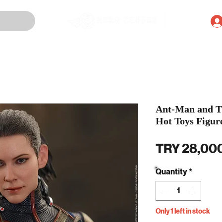
Ant-Man and Th
Hot Toys Figur
TRY 28,00
Quantity
*
Only 1 left in stock