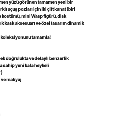
kısmen yüzü görünen tamamen yeni bir
rklı uçuş pozları için iki çift kanat (biri
sp kostümü, mini Wasp figürü, disk
açık kask aksesuarı ve özel tasarım dinamik
le koleksiyonunu tamamla!
ek doğrulukta ve detaylı benzerlik
na sahip yeni kafa heykeli
r)
u ve makyaj
i