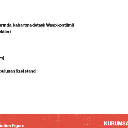
nlarında, kabartma detaylı Wasp kostümü
ktleri
cm)
i bulunan özel stand
KURUMS
ction Figure