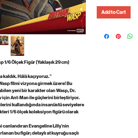
Add to Cart
 1/6 Ölçek Figür (Yaklaşık 29 cm)
kaldık. Hâlâ kaçıyoruz.”
Wasp filmi vizyona girmek üzere! Bu
ilen yeni bir karakter olan Wasp, Dr.
için Ant-Man ile güçlerini birleştiriyor.
lerini kullandığında insanüstü seviyelere
akteri 1/6 ölçek koleksiyon figürü olarak
 canlandıran Evangeline Lilly’nin
anan bu figür; detaylı at kuyruğu saçlı