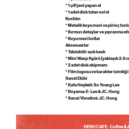
* 1 çift jest yapan el
* 1 adet disk tutan sol el
Kostüm
* Metalik koyu mavi ve pirinç to
* Kırmızı detaylar ve yıpranma efe
* Koyu mavi botlar
Aksesuarlar
* Takılabilir açık kask
* Mini Wasp figürü (yaklaşık 2.9 
* 2 adet disk ekipmanı
* Film logosu ve karakter isimliğ
Sanat Ekibi
* Kafa Heykeli: So Young Lee
* Boyama: E- Lee & JC. Hong
* Sanat Yönetimi: JC. Hong
HERO CAFE - Coffee & A