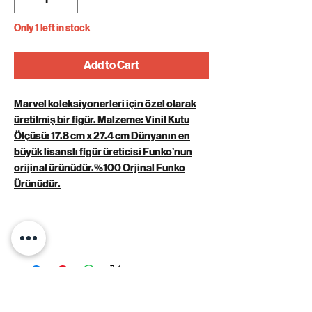
Only 1 left in stock
Add to Cart
Marvel koleksiyonerleri için özel olarak
üretilmiş bir figür. Malzeme: Vinil Kutu
Ölçüsü: 17.8 cm x 27.4 cm Dünyanın en
büyük lisanslı figür üreticisi Funko’nun
orijinal ürünüdür.%100 Orjinal Funko
Ürünüdür.