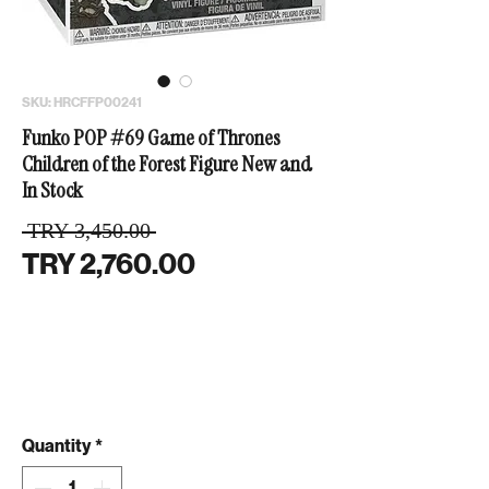
SKU: HRCFFP00241
Funko POP #69 Game of Thrones
Children of the Forest Figure New and
In Stock
Regular Price
 TRY 3,450.00 
Sale Price
TRY 2,760.00
Quantity
*