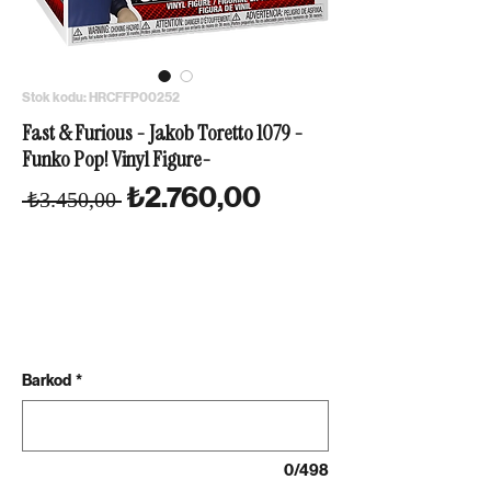
Stok kodu: HRCFFP00252
Fast & Furious - Jakob Toretto 1079 -
Funko Pop! Vinyl Figure-
Normal Fiyat
İndirimli Fiyat
₺2.760,00
 ₺3.450,00 
Barkod
*
0/498