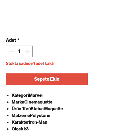
Adet
*
Stokta sadece 1 adet kaldı
Sepete Ekle
KategoriMarvel
MarkaCinemaquette
Ürün TürüStatue Maquette
MalzemePolystone
KarakterIron-Man
Ölçek1:3