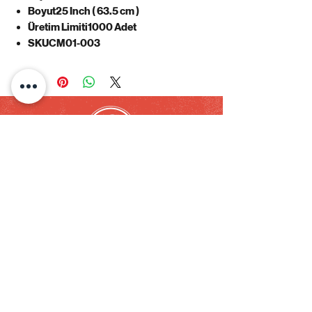
Boyut25 Inch ( 63.5 cm )
Üretim Limiti1000 Adet
SKUCM01-003
HERO CAFE - Coffee & Action Figure
Hafta İçi 07:30 - 23:45 pm
Hafta Sonu 09:30 - 23:45 pm
Küçükbakkalköy Mah. Şerifali Cad. Puli Home No:52/B PK:
34750
ATAŞEHİR/İSTANBUL
Tel:
0850 260 0004
info@herocafe.tr
KURUMSAL
SÖZLEŞMELER