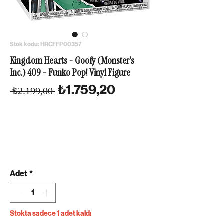
Stok kodu: HRCFFP00357
Kingdom Hearts - Goofy (Monster's
Inc.) 409 - Funko Pop! Vinyl Figure
Normal Fiyat
İndirimli Fiyat
₺1.759,20
 ₺2.199,00 
Adet
*
Stokta sadece 1 adet kaldı