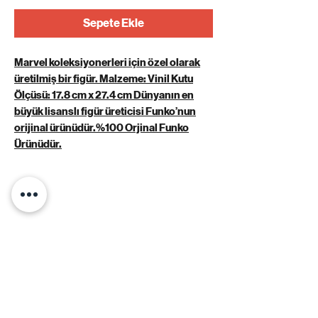
Sepete Ekle
Marvel koleksiyonerleri için özel olarak
üretilmiş bir figür. Malzeme: Vinil Kutu
Ölçüsü: 17.8 cm x 27.4 cm Dünyanın en
büyük lisanslı figür üreticisi Funko’nun
orijinal ürünüdür.%100 Orjinal Funko
Ürünüdür.