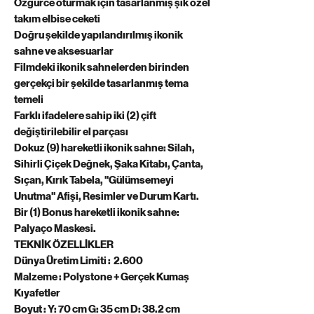
Özgürce oturmak için tasarlanmış şık özel
takım elbise ceketi
Doğru şekilde yapılandırılmış ikonik
sahne ve aksesuarlar
Filmdeki ikonik sahnelerden birinden
gerçekçi bir şekilde tasarlanmış tema
temeli
Farklı ifadelere sahip iki (2) çift
değiştirilebilir el parçası
Dokuz (9) hareketli ikonik sahne: Silah,
Sihirli Çiçek Değnek, Şaka Kitabı, Çanta,
Sıçan, Kırık Tabela, "Gülümsemeyi
Unutma" Afişi, Resimler ve Durum Kartı.
Bir (1) Bonus hareketli ikonik sahne:
Palyaço Maskesi.
TEKNİK ÖZELLİKLER
Dünya Üretim Limiti : 2.600
Malzeme : Polystone + Gerçek Kumaş
Kıyafetler
Boyut : Y: 70 cm G: 35 cm D: 38.2 cm