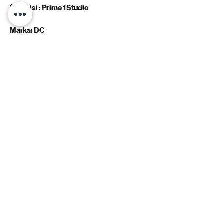
Üreticisi : Prime 1 Studio
Marka: DC
Firma: Prime 1 Studio
Kategori: Statue
HERO CAFE - Coffee & Action Figure
Hafta İçi 07:30 - 23:45 pm
Hafta Sonu 09:30 - 23:45 pm
Küçükbakkalköy Mah. Şerifali Cad. Puli Home No:52/B PK:
34750
ATAŞEHİR/İSTANBUL
Tel:
0850 260 0004
info@herocafe.tr