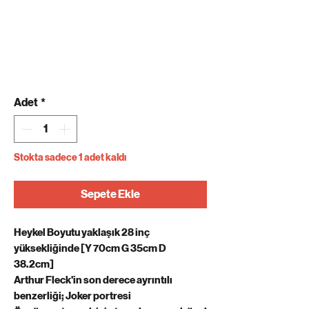
Adet
*
Stokta sadece 1 adet kaldı
Sepete Ekle
Heykel Boyutu yaklaşık 28 inç
yüksekliğinde [Y 70cm G 35cm D
38.2cm]
Arthur Fleck'in son derece ayrıntılı
benzerliği; Joker portresi