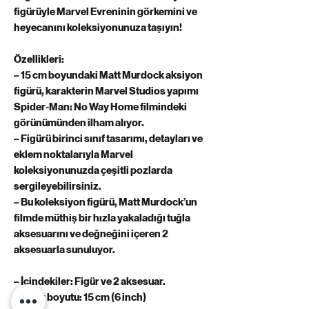
figürüyle Marvel Evreninin görkemini ve
heyecanını koleksiyonunuza taşıyın!
Özellikleri:
– 15 cm boyundaki Matt Murdock aksiyon
figürü, karakterin Marvel Studios yapımı
Spider-Man: No Way Home filmindeki
görünümünden ilham alıyor.
– Figürü birinci sınıf tasarımı, detayları ve
eklem noktalarıyla Marvel
koleksiyonunuzda çeşitli pozlarda
sergileyebilirsiniz.
– Bu koleksiyon figürü, Matt Murdock’un
filmde müthiş bir hızla yakaladığı tuğla
aksesuarını ve değneğini içeren 2
aksesuarla sunuluyor.
– İçindekiler: Figür ve 2 aksesuar.
– Figür boyutu: 15 cm (6 inch)