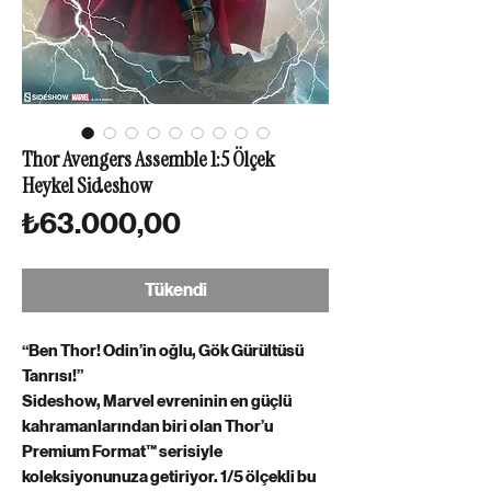
Thor Avengers Assemble 1:5 Ölçek
Heykel Sideshow
Fiyat
₺63.000,00
Tükendi
“Ben Thor! Odin’in oğlu, Gök Gürültüsü
Tanrısı!”
Sideshow, Marvel evreninin en güçlü
kahramanlarından biri olan Thor’u
Premium Format™ serisiyle
koleksiyonunuza getiriyor. 1/5 ölçekli bu