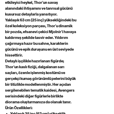
etkileyici heykel, Thor’un savaş
alanındaki ihtişamını ve tanrısal gücünü
kusursuz detaylarla yansıtıyor.
Yaklaşık 63 cm (25 inç) yüksekliğindeki bu
özel koleksiyon parçası, Thor’u dinamik
bir pozda, efsanevi çekici Mjolnir’i havaya
kaldırmış şekilde tasvir eder. Yıldırım
çağırmaya hazır bu sahne, karakterin
gücünü ve epik duruşunu en üst seviyede
hissettirir.
Detaylı işçilikle hazırlanan figürde;
Thor’un kaslı fiziği, dalgalanan sarı
saçları, özenle işlenmiş kostümü ve
gerçekçi kumaş görünümlü pelerini büyük
bir titizlikle modellenmiştir. Her açıdan
sergilenebilen tematik kaidesi, Avengers
serisindeki diğer figürlerle birlikte
diorama oluşturmanıza da olanak tanır.
Ürün Özellikleri:
Yaklaşık 25 inç (63 cm) yükseklik