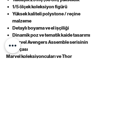
1/5 ölçek koleksiyon figürü
Yüksek kaliteli polystone / reçine
malzeme
Detaylı boyama ve el işçiliği
Dinamik poz ve tematik kaide tasarımı
Marvel Avengers Assemble serisinin
parçası
Marvel koleksiyoncuları ve Thor
hayranları için kaçırılmayacak bu özel
parça, serginize tanrısal bir güç katacak.
⚡ Koleksiyonunuza gök gürültüsünü
ekleyin – Thor sizi bekliyor!