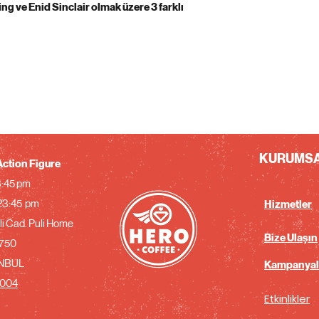
 ve Enid Sinclair olmak üzere 3 farklı
KURUMS
ction Figure
23:45 pm
 23:45 pm
Hizmetler
i Cad. Puli Home
Bize Ulaşın
750
ANBUL
Kampanyal
0004
Etkinlikler