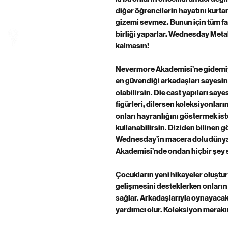
HERO COFFEE
diğer öğrencilerin hayatını kurtar
gizemi sevmez. Bunun için tüm farkl
birliği yaparlar. Wednesday Metal
kalmasın!
Nevermore Akademisi’ne gidemiy
en güvendiği arkadaşları sayesin
olabilirsin. Die cast yapıları say
figürleri, dilersen koleksiyonları
onları hayranlığını göstermek ist
kullanabilirsin. Diziden bilinen g
Wednesday’in macera dolu dünyas
Akademisi’nde ondan hiçbir şey 
Çocukların yeni hikayeler oluştura
gelişmesini desteklerken onların 
sağlar. Arkadaşlarıyla oynayacak
yardımcı olur. Koleksiyon merakın