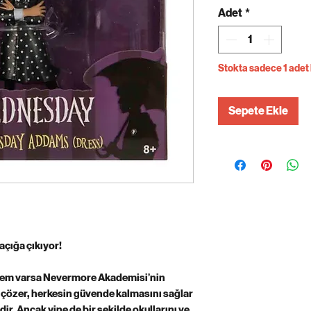
Adet
*
Stokta sadece 1 adet 
Sepete Ekle
çığa çıkıyor!
izem varsa Nevermore Akademisi’nin
i çözer, herkesin güvende kalmasını sağlar
dir. Ancak yine de bir şekilde okullarını ve