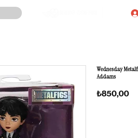
Wednesday Metalfi
Addams
Fi
₺850,00