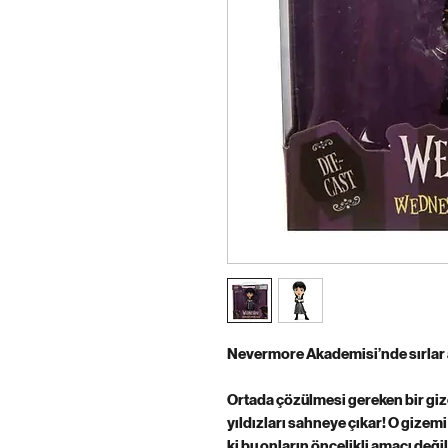
Nevermore Akademisi’nde sırlar a
Ortada çözülmesi gereken bir g
yıldızları sahneye çıkar! O gizem
ki bu onların öncelikli amacı değil