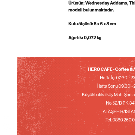
Ürünün; Wednesday Addams, Thing
modeli bulunmaktadır.
Kutu ölçüsü: 8 x 5 x 8 cm
Ağırlık: 0,072 kg
HERO CAFE - Coffee & A
Hafta İçi 07:30 - 
Hafta Sonu 09:30 -
Küçükbakkalköy Mah. Şerifal
No:52/B PK:
34
ATAŞEHİR/İST
Tel:
0850 260 