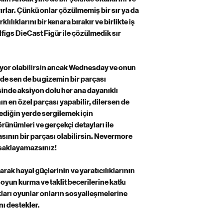
ırlar. Çünkü onlar çözülmemiş bir sır ya da
ılıklarını bir kenara bırakır ve birlikte iş
figs DieCast Figür ile çözülmedik sır
or olabilirsin ancak Wednesday ve onun
de sen de bu gizemin bir parçası
esinde aksiyon dolu her ana dayanıklı
nın en özel parçası yapabilir, dilersen de
ediğin yerde sergilemek için
örünümleri ve gerçekçi detayları ile
ının bir parçası olabilirsin. Nevermore
saklayamazsınız!
rak hayal güçlerinin ve yaratıcılıklarının
oyun kurma ve taklit becerilerine katkı
ları oyunlar onların sosyalleşmelerine
ı destekler.