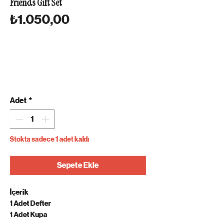
Friends Gift Set
Fiyat
₺1.050,00
Adet
*
Stokta sadece 1 adet kaldı
Sepete Ekle
İçerik
1 Adet Defter
1 Adet Kupa