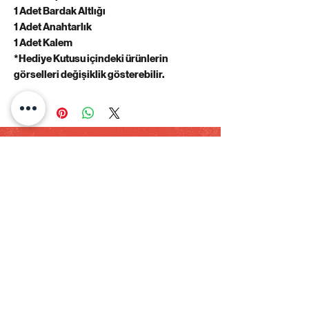
1 Adet Bardak Altlığı
1 Adet Anahtarlık
1 Adet Kalem
*Hediye Kutusu içindeki ürünlerin
görselleri değişiklik gösterebilir.
HERO CAFE - Coffee & Action Figure
Hafta İçi 07:30 - 23:45 pm
Hafta Sonu 09:30 - 23:45 pm
Küçükbakkalköy Mah. Şerifali Cad. Puli Home No:52/B PK:
34750
ATAŞEHİR/İSTANBUL
Tel:
0850 260 0004
info@herocafe.tr