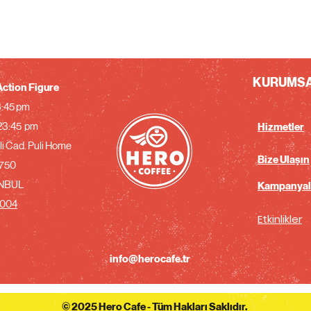
KURUMS
ction Figure
23:45 pm
 23:45 pm
Hizmetler
i Cad. Puli Home
Bize Ulaşın
750
ANBUL
Kampanyal
0004
Etkinlikler
info@herocafe.tr
© 2025 Hero Cafe - Tüm Hakları Saklıdır.