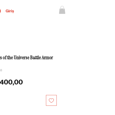
Giriş
 of the Universe Battle Armor
38
mal Fiyat
İndirimli Fiyat
.400,00