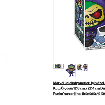
HERO COFFEE
Marvel koleksiyonerleri için özel 
Kutu Ölçüsü: 17.8 cm x 27.4 cm Dün
Funko’nun orijinal ürünüdür.%10