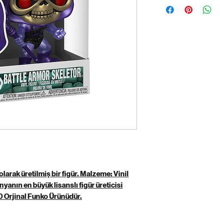
olarak üretilmiş bir figür. Malzeme: Vinil
yanın en büyük lisanslı figür üreticisi
0 Orjinal Funko Ürünüdür.