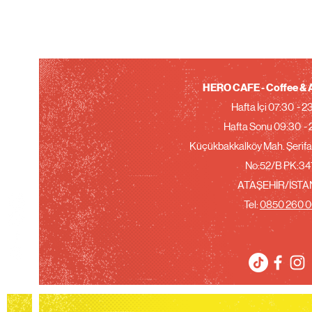
HERO CAFE - Coffee & A
Hafta İçi 07:30 - 
Hafta Sonu 09:30 -
Küçükbakkalköy Mah. Şerifal
No:52/B PK:
34
ATAŞEHİR/İST
Tel:
0850 260 