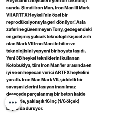
Heyecanlı izleyicilere yeni bir teknoloji
sundu. Şimdi Iron Man, Iron Man III Mark
VII ARTFX Heykeli'nin özel bir
reprodüksiyonuyla geri dönüyor! Asla
zaferine güvenmeyen Tony, gezegendeki
en gelişmiş yüksek teknolojili kişisel zırh
olan Mark VII Iron Man ile bilim ve
teknolojisini yepyeni bir boyuta taşıdı.
Yeni 3B heykel tekniklerini kullanan
Kotobukiya, tüm Iron Man'ler arasında en
iyi ve en heyecan verici ARTFX heykelini
yarattı. Iron Man Mark VII, şiddetli bir
savaşın izlerini taşıyan inanılmaz
derecede parçalanmış bir beton kaide
üzerinde, yaklaşık 16 inç (1/6 ölçek)
boyunda duruyor.