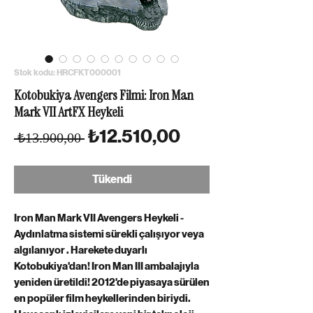
Stok kodu: HRCFKT000001
Kotobukiya Avengers Filmi: Iron Man
Mark VII ArtFX Heykeli
Normal Fiyat
İndirimli Fiyat
₺12.510,00
 ₺13.900,00 
Tükendi
Iron Man Mark VII Avengers Heykeli -
Aydınlatma sistemi sürekli çalışıyor veya
algılanıyor . Harekete duyarlı
Kotobukiya'dan! Iron Man III ambalajıyla
yeniden üretildi! 2012'de piyasaya sürülen
en popüler film heykellerinden biriydi.