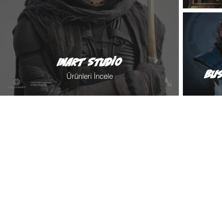
INART Studio
Bus
Ürünleri İncele