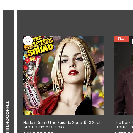
Outlet
HERO COFFEE
Harley Quinn (The Suicide Squad) 1:3 Scale
The Dark K
Statue Prime 1 Studio
Statue JN