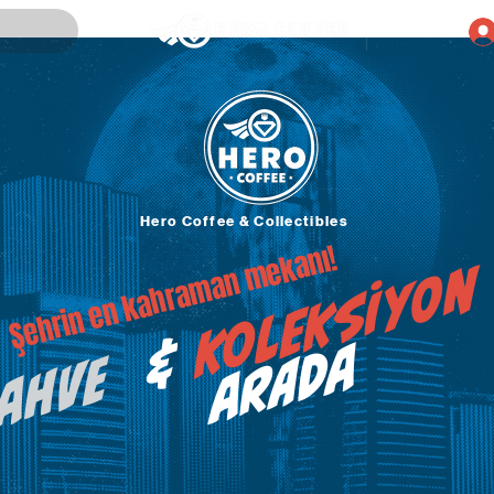
Hero Coffee & Collectibles
Şehrin en kahraman mekanı!
Koleksiyon
&
a
ahve