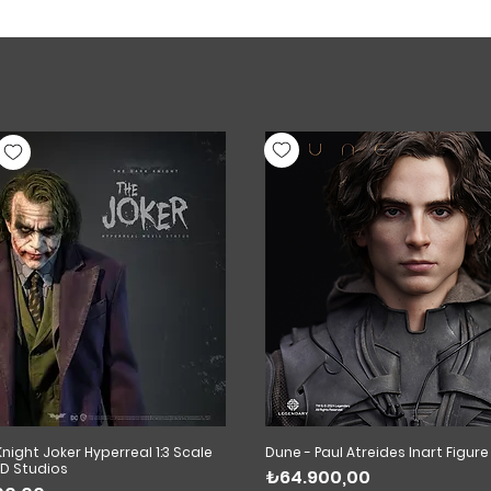
Öne Çıkanlar
night Joker Hyperreal 1:3 Scale
Dune - Paul Atreides Inart Figure
D Studios
Fiyat
₺64.900,00