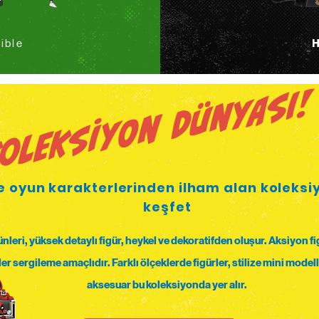
ible
oleksiyon Dünyası!
 ve oyun karakterlerinden ilham alan koleksi
keşfet
nleri, yüksek detaylı figür, heykel ve dekoratifden oluşur. Aksiyon f
er sergileme amaçlıdır. Farklı ölçeklerde figürler, stilize mini modell
aksesuar bu koleksiyonda yer alır.