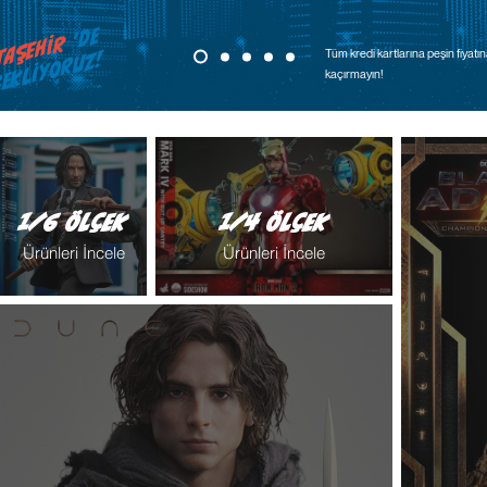
'de
TAŞEHİR
ekliyoruz!
Tüm kredi kartlarına peşin fiyatı
kaçırmayın!
1/6 Ölçek
1/4 Ölçek
Ürünleri İncele
Ürünleri İncele