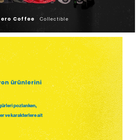
Hero Coffee
Collectible
yon ürünlerini
igürleri pozlanken,
er ve karakterlere ait