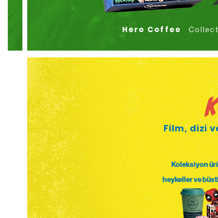
Hero Coffee
Collect
K
Film, dizi
Koleksiyon ürü
heykeller ve büstl