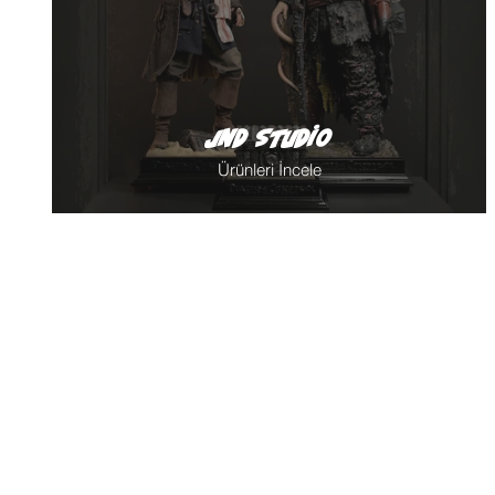
JND Studio
Ürünleri İncele