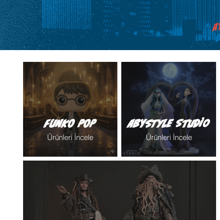
A
B
FUNKO POP
ABYstyle Studio
Ürünleri İncele
Ürünleri İncele