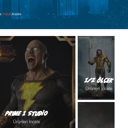
na
3 taksit
fırsatını
1/2 Ölçek
Ürünleri İncele
PRIME 1 Studio
Ürünleri İncele